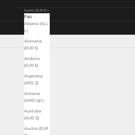
España (EUR €)
País
Albania (ALL
Cesta
L)
Alemania
(EUR €)
Andorra
(EUR €)
AGOTADO
AGOTADO
Argentina
(ARS $)
Armenia
(AMD դր.)
Australia
(AUD $)
Austria (EUR