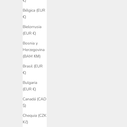
€)
Bélgica (EUR
€)
Bielorrusia
(EUR €)
South Kids 666 Tee
South
Bosnia y
Precio de oferta
€45
Herzegovina
(BAM КМ)
Brasil (EUR
AGOTADO
€)
Bulgaria
(EUR €)
Canadá (CAD
$)
Chequia (CZK
Kč)