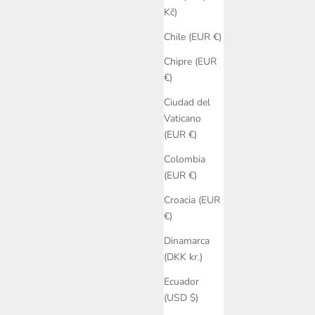
Kč)
Chile (EUR €)
Chipre (EUR
€)
odie
Love At First Sight Tee Pigment Grey
Ciudad del
ta
rmal
Precio de oferta
€45
Vaticano
(EUR €)
Colombia
(EUR €)
Croacia (EUR
€)
Dinamarca
(DKK kr.)
Ecuador
(USD $)