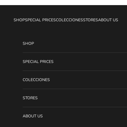
Ir al contenido
SHOP
SPECIAL PRICES
COLECCIONES
STORES
ABOUT US
SHOP
SPECIAL PRICES
COLECCIONES
STORES
ABOUT US