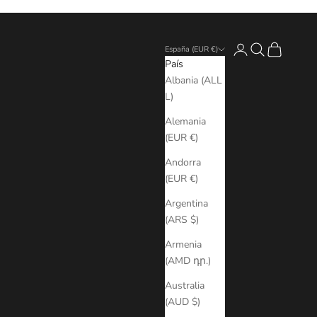
Iniciar sesión
Buscar
Cesta
España (EUR €)
País
Albania (ALL
L)
Alemania
(EUR €)
Andorra
(EUR €)
Argentina
(ARS $)
Armenia
(AMD դր.)
Australia
(AUD $)