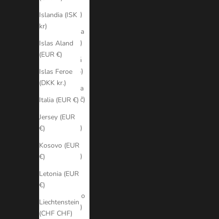
Brasil
(EUR €)
Islandia (ISK
kr)
Bulgaria
(EUR €)
Islas Aland
(EUR €)
Canadá
(CAD $)
Islas Feroe
(DKK kr.)
Chequia
(CZK Kč)
Italia (EUR €)
Chile
Jersey (EUR
(EUR €)
€)
Chipre
Kosovo (EUR
(EUR €)
€)
Ciudad
Letonia (EUR
del
€)
Vaticano
Liechtenstein
(EUR €)
(CHF CHF)