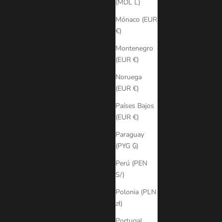
(MDL L)
Mónaco (EUR
€)
Montenegro
(EUR €)
Noruega
(EUR €)
Países Bajos
(EUR €)
Paraguay
(PYG ₲)
Perú (PEN
S/)
Polonia (PLN
zł)
Portugal