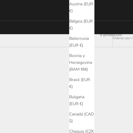
Austria (EUR
€)
Bélgica (EUR
€)
5 productos
Bielorrusia
Ordenar por
(EUR €)
Bosnia y
Herzegovina
(BAM КМ)
Brasil (EUR
€)
Bulgaria
(EUR €)
Canadá (CAD
$)
Chequia (CZK