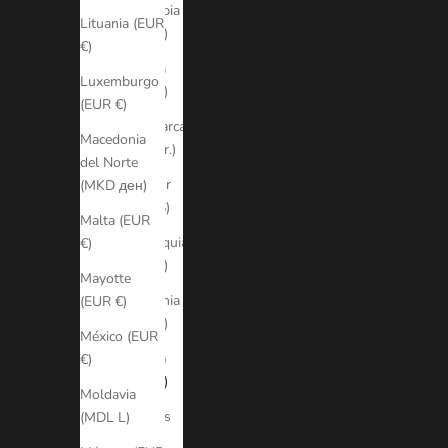
Colombia
Lituania (EUR
(EUR €)
€)
Croacia
Luxemburgo
(EUR €)
(EUR €)
Dinamarca
Macedonia
(DKK kr.)
del Norte
Ecuador
(MKD ден)
(USD $)
Malta (EUR
Eslovaquia
€)
(EUR €)
Mayotte
Eslovenia
(EUR €)
(EUR €)
México (EUR
España
€)
(EUR €)
Moldavia
Estados
(MDL L)
Unidos