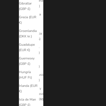
Argentina
Gibraltar
(ARS $)
(GBP £)
Armenia
Grecia (EUR
(AMD
€)
դր.)
Groenlandia
Australia
(DKK kr.)
(AUD $)
Guadalupe
Austria
(EUR €)
(EUR €)
Guernesey
Bélgica
(GBP £)
(EUR €)
Hungría
Bielorrusia
(HUF Ft)
(EUR €)
Irlanda (EUR
Bosnia y
€)
Herzegovina
(BAM КМ)
Isla de Man
(GBP £)