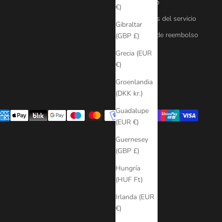
Contacto
€)
Términos del servicio
Gibraltar
Política de reembolso
(GBP £)
Grecia (EUR
€)
Groenlandia
(DKK kr.)
Guadalupe
(EUR €)
Guernesey
(GBP £)
Hungría
(HUF Ft)
Irlanda (EUR
€)