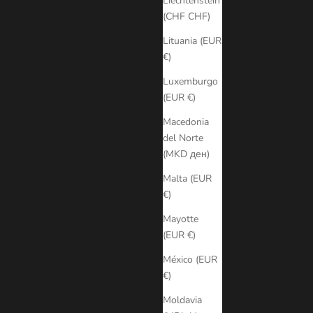
Liechtenstein
(CHF CHF)
Lituania (EUR
€)
Luxemburgo
(EUR €)
Macedonia
del Norte
(MKD ден)
Malta (EUR
€)
Mayotte
(EUR €)
México (EUR
€)
Moldavia