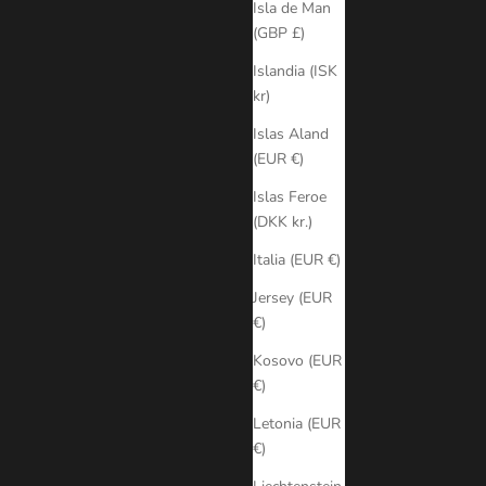
Isla de Man
(GBP £)
Islandia (ISK
kr)
Islas Aland
(EUR €)
Islas Feroe
(DKK kr.)
Italia (EUR €)
Jersey (EUR
€)
Kosovo (EUR
€)
Letonia (EUR
€)