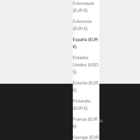
Eslovaquia
(EUR €)
Eslovenia
(EUR €)
España (EUR
€)
Estados
Unidos (USD
$)
Estonia (EUR
€)
Finlandia
LINKS
(EUR €)
Francia (EUR
Búsqueda
€)
FAQ
Georgia (EUR