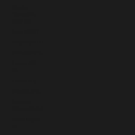
Bosnia y
Herzegovina
(BAM КМ)
Brasil (EUR €)
Bulgaria (EUR €)
Canadá (CAD $)
Chequia (CZK
Kč)
Chile (EUR €)
Chipre (EUR €)
Ciudad del
Vaticano (EUR €)
Colombia (EUR
€)