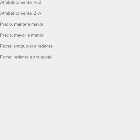
Alfabéticamente, A-Z
Alfabéticamente, Z-A
Precio, menor a mayor
Precio, mayor a menor
Fecha: antiguo(a) a reciente
Fecha: reciente a antiguo(a)
Elige opciones
Elige opciones
Star Tracksuit Cold Blue Tee
Star Tracksuit Blue Tee
Precio de oferta
Precio de oferta
€49
€49