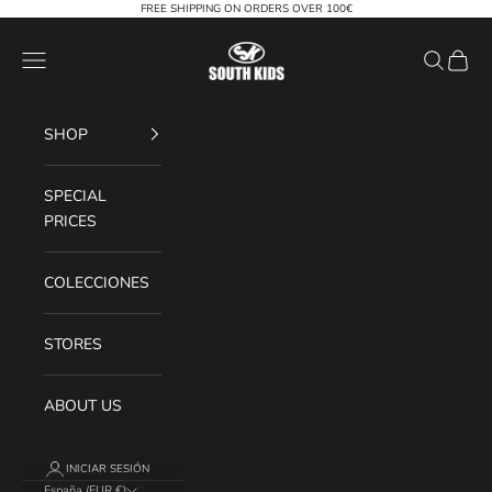
Ir al contenido
FREE SHIPPING ON ORDERS OVER 100€
South Kids
Menú
Buscar
Cesta
SHOP
SPECIAL
PRICES
COLECCIONES
STORES
ABOUT US
INICIAR SESIÓN
España (EUR €)