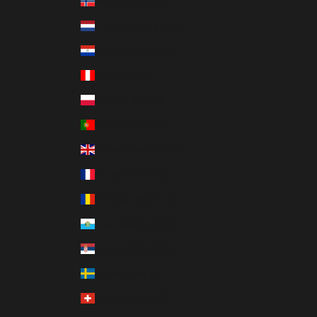
Noruega (EUR €)
Países Bajos (EUR €)
Paraguay (PYG ₲)
Perú (PEN S/)
Polonia (PLN zł)
Portugal (EUR €)
Reino Unido (GBP £)
Reunión (EUR €)
Rumanía (RON Lei)
San Marino (EUR €)
Serbia (RSD РСД)
Suecia (SEK kr)
Suiza (CHF CHF)