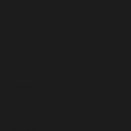
Islandia (ISK kr)
Islas Aland (EUR
€)
Islas Feroe (DKK
kr.)
Italia (EUR €)
Jersey (EUR €)
Kosovo (EUR €)
Letonia (EUR €)
Liechtenstein
(CHF CHF)
Lituania (EUR €)
Luxemburgo
(EUR €)
Macedonia del