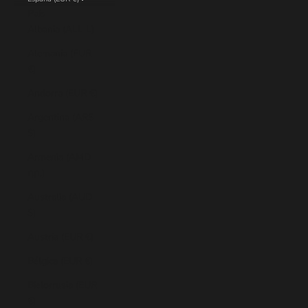
País
Albania (ALL L)
Alemania (EUR
€)
Andorra (EUR €)
Argentina (ARS
$)
Armenia (AMD
դր.)
Australia (AUD
$)
Austria (EUR €)
Bélgica (EUR €)
Bielorrusia (EUR
€)