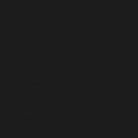
Perú (PEN S/)
Polonia (PLN zł)
Portugal (EUR €)
Reino Unido
(GBP £)
Reunión (EUR €)
Rumanía (RON
Lei)
San Marino (EUR
€)
Serbia (RSD
РСД)
Suecia (SEK kr)
Suiza (CHF CHF)