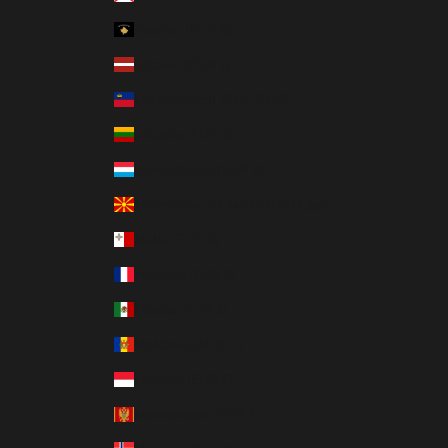
Kosovo (EUR €)
Letonia (EUR €)
Liechtenstein (CHF CHF)
Lituania (EUR €)
Luxemburgo (EUR €)
Macedonia del Norte (MKD ден)
Malta (EUR €)
Mayotte (EUR €)
México (EUR €)
Moldavia (MDL L)
Mónaco (EUR €)
Montenegro (EUR €)