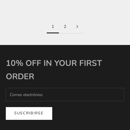
Precio de oferta
€30
1
2
10% OFF IN YOUR FIRST
ORDER
SUSCRIBIRSE