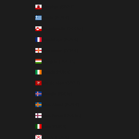
Gibraltar (GBP £)
Grecia (EUR €)
Groenlandia (DKK kr.)
Guadalupe (EUR €)
Guernesey (GBP £)
Hungría (HUF Ft)
Irlanda (EUR €)
Isla de Man (GBP £)
Islandia (ISK kr)
Islas Aland (EUR €)
Islas Feroe (DKK kr.)
Italia (EUR €)
Jersey (EUR €)