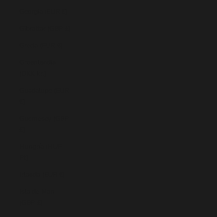
Georgia (EUR €)
Gibraltar (GBP £)
Grecia (EUR €)
Groenlandia
(DKK kr.)
Guadalupe (EUR
€)
Guernesey (GBP
£)
Hungría (HUF
Ft)
Irlanda (EUR €)
Isla de Man
(GBP £)