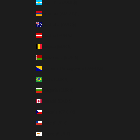
Argentina (ARS $)
Armenia (AMD դր.)
Australia (AUD $)
Austria (EUR €)
Bélgica (EUR €)
Bielorrusia (EUR €)
Bosnia y Herzegovina (BAM КМ)
Brasil (EUR €)
Bulgaria (EUR €)
Canadá (CAD $)
Chequia (CZK Kč)
Chile (EUR €)
Chipre (EUR €)