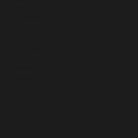
Norte (MKD ден)
Malta (EUR €)
Mayotte (EUR €)
México (EUR €)
Moldavia (MDL
L)
Mónaco (EUR €)
Montenegro
(EUR €)
Noruega (EUR €)
Países Bajos
(EUR €)
Paraguay (PYG
₲)