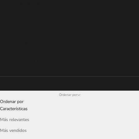
Svalbard y Jan
Mayen (EUR €)
Turquía (EUR €)
Ucrania (UAH ₴)
Uruguay (UYU
$U)
Venezuela (USD
$)
Cesta
La cesta está vacía
Ordenar por
Ordenar por
Características
Más relevantes
Más vendidos