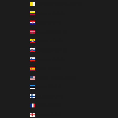
Ciudad del Vaticano (EUR €)
Colombia (EUR €)
Croacia (EUR €)
Dinamarca (DKK kr.)
Ecuador (USD $)
Eslovaquia (EUR €)
Eslovenia (EUR €)
España (EUR €)
Estados Unidos (USD $)
Estonia (EUR €)
Finlandia (EUR €)
Francia (EUR €)
Georgia (EUR €)