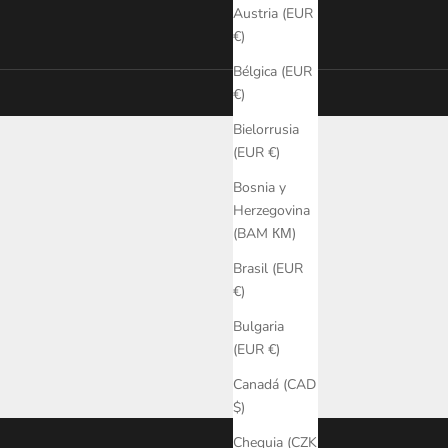
Austria (EUR
€)
Bélgica (EUR
€)
Bielorrusia
(EUR €)
Bosnia y
Herzegovina
(BAM КМ)
Brasil (EUR
€)
Bulgaria
(EUR €)
Canadá (CAD
$)
Chequia (CZK