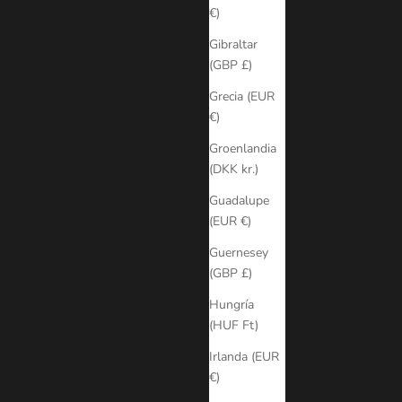
€)
Gibraltar
(GBP £)
Grecia (EUR
€)
Groenlandia
(DKK kr.)
Guadalupe
(EUR €)
Guernesey
(GBP £)
Hungría
(HUF Ft)
Irlanda (EUR
€)