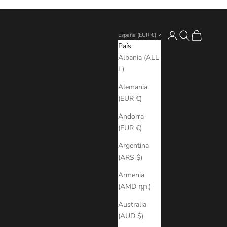
Iniciar sesión
Buscar
Cesta
España (EUR €)
País
Albania (ALL
L)
Alemania
(EUR €)
Andorra
(EUR €)
Argentina
(ARS $)
Armenia
(AMD դր.)
Australia
(AUD $)