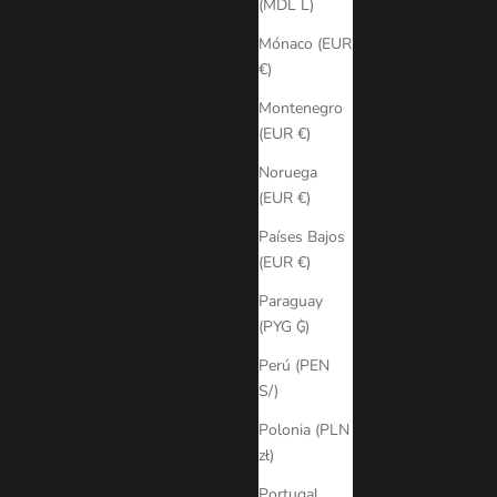
(MDL L)
Mónaco (EUR
€)
Montenegro
(EUR €)
Noruega
(EUR €)
Países Bajos
(EUR €)
Paraguay
(PYG ₲)
Perú (PEN
S/)
Polonia (PLN
zł)
Portugal