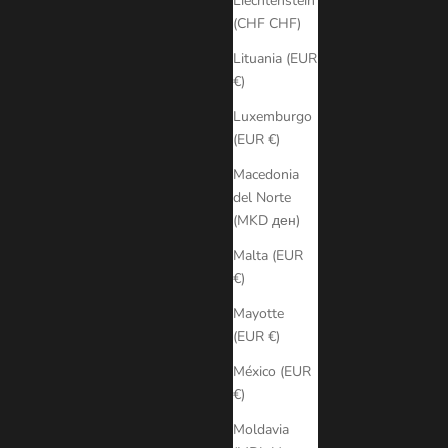
Liechtenstein
(CHF CHF)
Lituania (EUR
€)
Luxemburgo
(EUR €)
Macedonia
del Norte
(MKD ден)
Malta (EUR
€)
Mayotte
(EUR €)
México (EUR
€)
Moldavia