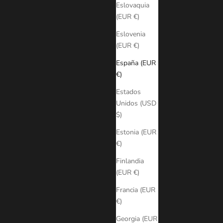
Eslovaquia
(EUR €)
Eslovenia
(EUR €)
España (EUR
€)
Estados
Unidos (USD
$)
Estonia (EUR
€)
Finlandia
(EUR €)
Francia (EUR
€)
Georgia (EUR