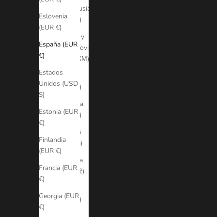
Bielorrusia
Eslovenia
(EUR €)
(EUR €)
Bosnia y
España (EUR
Herzegovina
€)
(BAM КМ)
Estados
Brasil
Unidos (USD
(EUR €)
$)
Bulgaria
Estonia (EUR
(EUR €)
€)
Canadá
Finlandia
(CAD $)
(EUR €)
Chequia
Francia (EUR
(CZK Kč)
€)
Chile
Georgia (EUR
(EUR €)
€)
Chipre