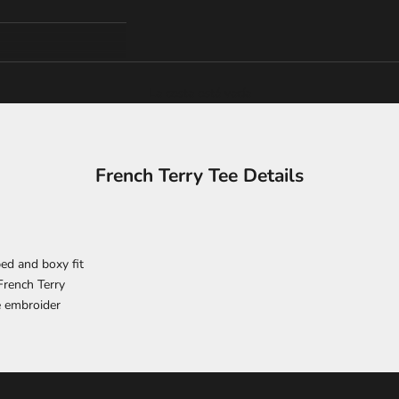
La cesta está vacía
French Terry Tee Details
ed and boxy fit
rench Terry
e embroider