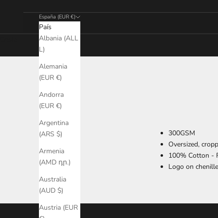
España (EUR €)
País
Albania (ALL
Cesta
L)
Alemania
(EUR €)
Andorra
(EUR €)
Argentina
300GSM
(ARS $)
Oversized, cropp
Armenia
100% Cotton - F
(AMD դր.)
Logo on chenill
Australia
(AUD $)
Austria (EUR