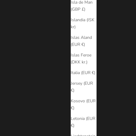
Isla de Man
(GBP £)
Islandia (ISK
kr)
Islas Aland
(EUR €)
Islas Feroe
(DKK kr.)
Italia (EUR €)
Jersey (EUR
€)
Kosovo (EUR
€)
Letonia (EUR
€)