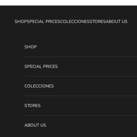
Ir al contenido
SHOP
SPECIAL PRICES
COLECCIONES
STORES
ABOUT US
SHOP
SPECIAL PRICES
COLECCIONES
STORES
ABOUT US