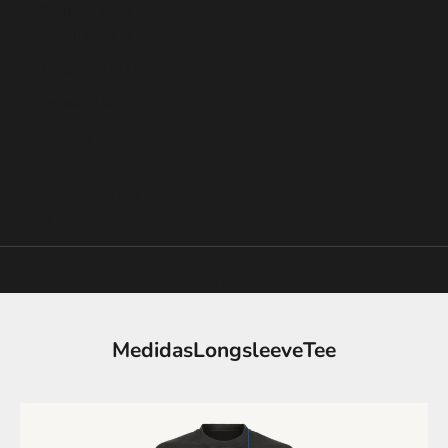
Svalbard y Jan
Mayen (EUR €)
Turquía (EUR €)
Ucrania (UAH ₴)
Uruguay (UYU
$U)
Venezuela (USD
$)
Cesta
La cesta está vacía
MedidasLongsleeveTee