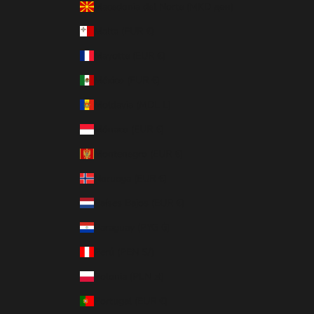
Macedonia del Norte (MKD ден)
Malta (EUR €)
Mayotte (EUR €)
México (EUR €)
Moldavia (MDL L)
Mónaco (EUR €)
Montenegro (EUR €)
Noruega (EUR €)
Países Bajos (EUR €)
Paraguay (PYG ₲)
Perú (PEN S/)
Polonia (PLN zł)
Portugal (EUR €)