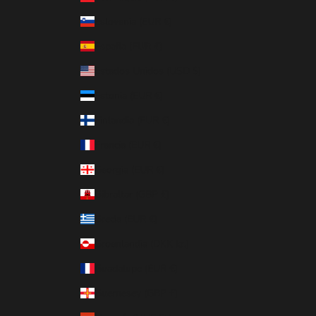
Eslovenia (EUR €)
España (EUR €)
Estados Unidos (USD $)
Estonia (EUR €)
Finlandia (EUR €)
Francia (EUR €)
Georgia (EUR €)
Gibraltar (GBP £)
Grecia (EUR €)
Groenlandia (DKK kr.)
Guadalupe (EUR €)
Guernesey (GBP £)