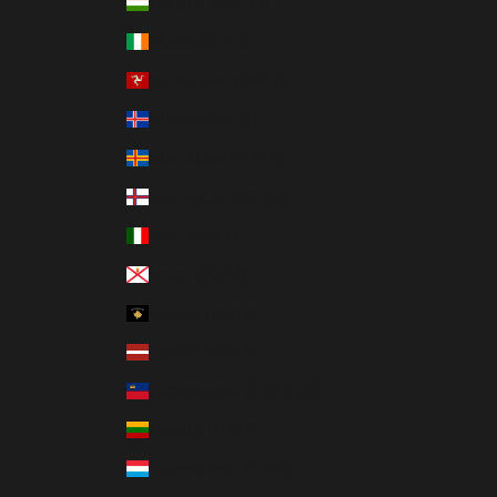
Hungría (HUF Ft)
Irlanda (EUR €)
Isla de Man (GBP £)
Islandia (ISK kr)
Islas Aland (EUR €)
Islas Feroe (DKK kr.)
Italia (EUR €)
Jersey (EUR €)
Kosovo (EUR €)
Letonia (EUR €)
Liechtenstein (CHF CHF)
Lituania (EUR €)
Luxemburgo (EUR €)