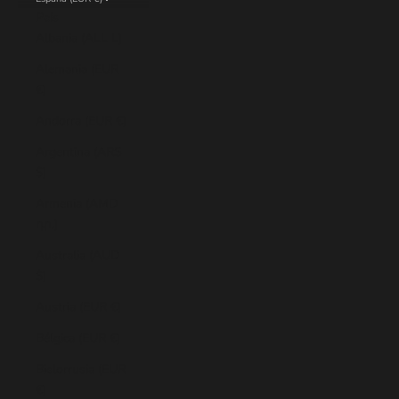
País
Albania (ALL L)
Alemania (EUR
€)
Andorra (EUR €)
Argentina (ARS
$)
Armenia (AMD
դր.)
Australia (AUD
$)
Austria (EUR €)
Bélgica (EUR €)
Bielorrusia (EUR
€)