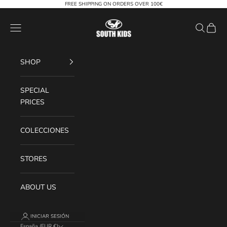
Ir al contenido
FREE SHIPPING ON ORDERS OVER 100€
South Kids
Menú
Buscar
Cesta
SHOP
SPECIAL
PRICES
COLECCIONES
STORES
ABOUT US
INICIAR SESIÓN
España (EUR €)