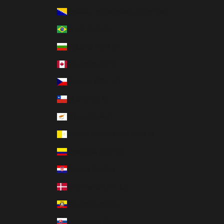
Bosnia y Herzegovina (BAM КМ)
Brasil (EUR €)
Bulgaria (EUR €)
Canadá (CAD $)
Chequia (CZK Kč)
Chile (EUR €)
Chipre (EUR €)
Ciudad del Vaticano (EUR €)
Colombia (EUR €)
Croacia (EUR €)
Dinamarca (DKK kr.)
Ecuador (USD $)
Eslovaquia (EUR €)