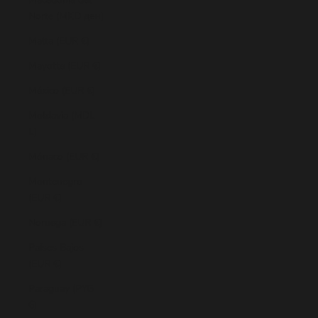
Norte (MKD ден)
Malta (EUR €)
Mayotte (EUR €)
México (EUR €)
Moldavia (MDL
L)
Mónaco (EUR €)
Montenegro
(EUR €)
Noruega (EUR €)
Países Bajos
(EUR €)
Paraguay (PYG
₲)