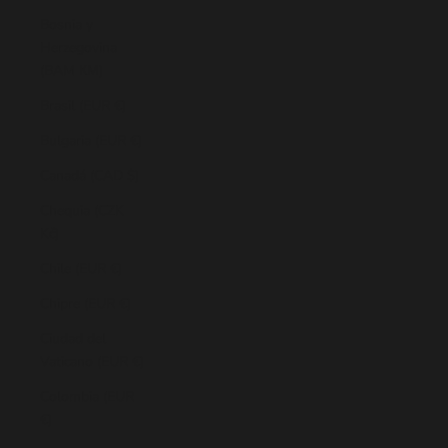
Bosnia y
Herzegovina
(BAM КМ)
Brasil (EUR €)
Bulgaria (EUR €)
Canadá (CAD $)
Chequia (CZK
Kč)
Chile (EUR €)
Chipre (EUR €)
Ciudad del
Vaticano (EUR €)
Colombia (EUR
€)