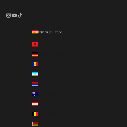
España (EUR €)
País
Albania (ALL L)
Alemania (EUR €)
Andorra (EUR €)
Argentina (ARS $)
Armenia (AMD դր.)
Australia (AUD $)
Austria (EUR €)
Bélgica (EUR €)
Bielorrusia (EUR €)