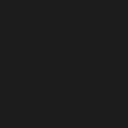
Georgia (EUR €)
Gibraltar (GBP £)
Grecia (EUR €)
Groenlandia
(DKK kr.)
Guadalupe (EUR
€)
Guernesey (GBP
£)
Hungría (HUF
Ft)
Irlanda (EUR €)
Isla de Man
(GBP £)