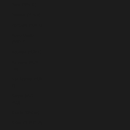
Perú (PEN S/)
Polonia (PLN zł)
Portugal (EUR €)
Reino Unido
(GBP £)
Reunión (EUR €)
Rumanía (RON
Lei)
San Marino (EUR
€)
Serbia (RSD
РСД)
Suecia (SEK kr)
Suiza (CHF CHF)