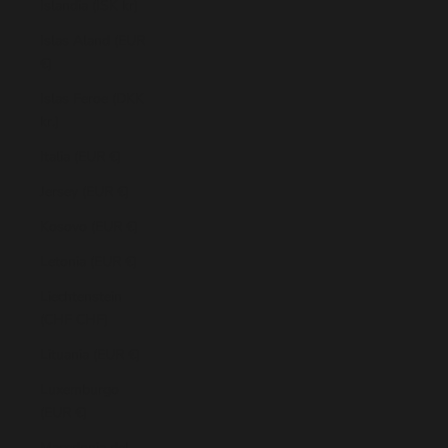
Islandia (ISK kr)
Islas Aland (EUR
€)
Islas Feroe (DKK
kr.)
Italia (EUR €)
Jersey (EUR €)
Kosovo (EUR €)
Letonia (EUR €)
Liechtenstein
(CHF CHF)
Lituania (EUR €)
Luxemburgo
(EUR €)
Macedonia del