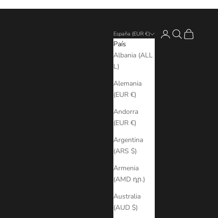
Iniciar sesión
Buscar
Cesta
España (EUR €)
País
Albania (ALL
L)
Alemania
(EUR €)
Andorra
(EUR €)
Argentina
(ARS $)
Armenia
(AMD դր.)
Australia
(AUD $)