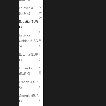
Bosnia y
Eslovenia
Herzegovina
(EUR €)
(BAM КМ)
España (EUR
Brasil
€)
(EUR €)
Estados
Bulgaria
Unidos (USD
(EUR €)
$)
Canadá
Estonia (EUR
(CAD $)
€)
Chequia
Finlandia
(CZK Kč)
(EUR €)
Chile
Francia (EUR
(EUR €)
€)
Chipre
Georgia (EUR
(EUR €)
€)