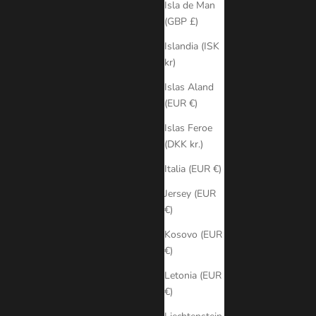
Isla de Man
(GBP £)
Islandia (ISK
kr)
Islas Aland
(EUR €)
Islas Feroe
(DKK kr.)
Italia (EUR €)
Jersey (EUR
€)
Kosovo (EUR
€)
Letonia (EUR
€)