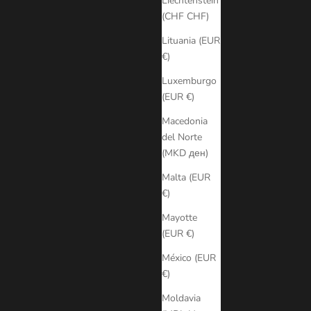
Liechtenstein
(CHF CHF)
Lituania (EUR
€)
Luxemburgo
(EUR €)
Macedonia
del Norte
(MKD ден)
Malta (EUR
€)
Mayotte
(EUR €)
México (EUR
€)
Moldavia