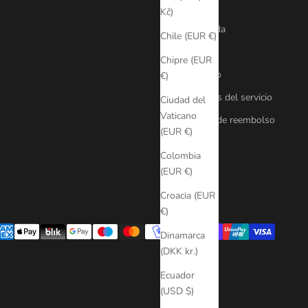
Kč)
Búsqueda
Chile (EUR €)
FAQ
Chipre (EUR
Contacto
€)
Términos del servicio
Ciudad del
Vaticano
Política de reembolso
(EUR €)
Colombia
(EUR €)
Croacia (EUR
€)
Dinamarca
(DKK kr.)
Ecuador
(USD $)