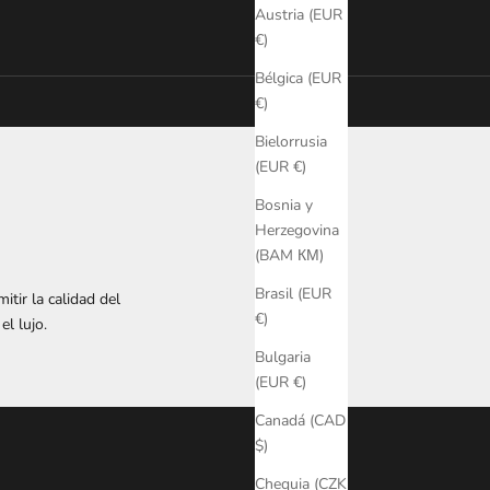
Austria (EUR
€)
Bélgica (EUR
€)
Bielorrusia
(EUR €)
Bosnia y
Herzegovina
(BAM КМ)
Brasil (EUR
ir la calidad del
€)
l lujo.
Bulgaria
(EUR €)
Canadá (CAD
$)
Chequia (CZK
LINKS