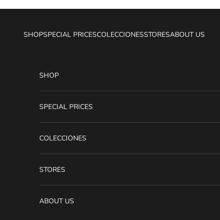
Ir al contenido
SHOP
SPECIAL PRICES
COLECCIONES
STORES
ABOUT US
SHOP
SPECIAL PRICES
COLECCIONES
STORES
ABOUT US