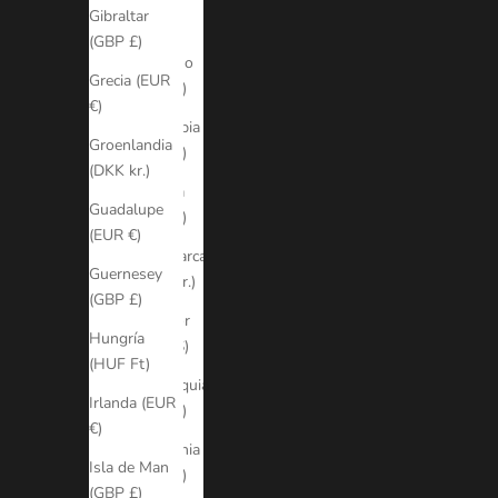
Ciudad
Gibraltar
del
(GBP £)
Vaticano
Grecia (EUR
(EUR €)
€)
Colombia
Groenlandia
(EUR €)
(DKK kr.)
Croacia
Guadalupe
(EUR €)
(EUR €)
Dinamarca
Guernesey
(DKK kr.)
(GBP £)
Ecuador
Hungría
(USD $)
(HUF Ft)
Eslovaquia
Irlanda (EUR
(EUR €)
€)
Eslovenia
Isla de Man
(EUR €)
(GBP £)