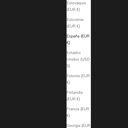
Eslovaquia
(EUR €)
Eslovenia
(EUR €)
España (EUR
€)
Estados
Unidos (USD
$)
Estonia (EUR
€)
Finlandia
(EUR €)
Francia (EUR
€)
Georgia (EUR