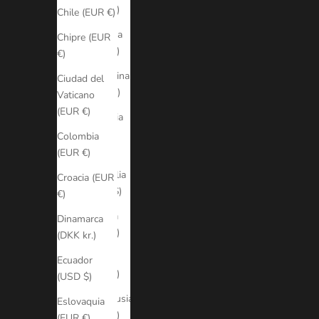
(EUR €)
Chile (EUR €)
Andorra
Chipre (EUR
(EUR €)
€)
Argentina
Ciudad del
(ARS $)
Vaticano
(EUR €)
Armenia
(AMD
Colombia
դր.)
(EUR €)
Australia
Croacia (EUR
(AUD $)
€)
Austria
Dinamarca
(EUR €)
(DKK kr.)
Bélgica
Ecuador
(EUR €)
(USD $)
Bielorrusia
Eslovaquia
(EUR €)
(EUR €)