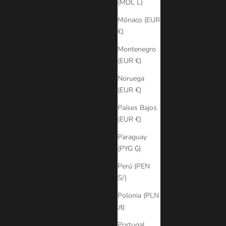
(MDL L)
Mónaco (EUR
€)
Montenegro
(EUR €)
Noruega
(EUR €)
Países Bajos
(EUR €)
Paraguay
(PYG ₲)
Perú (PEN
S/)
Polonia (PLN
zł)
Portugal