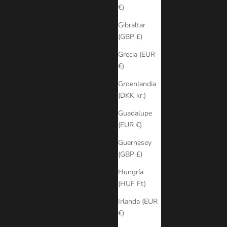
€)
Gibraltar
(GBP £)
Grecia (EUR
€)
Groenlandia
(DKK kr.)
Guadalupe
(EUR €)
Guernesey
(GBP £)
Hungría
(HUF Ft)
Irlanda (EUR
€)