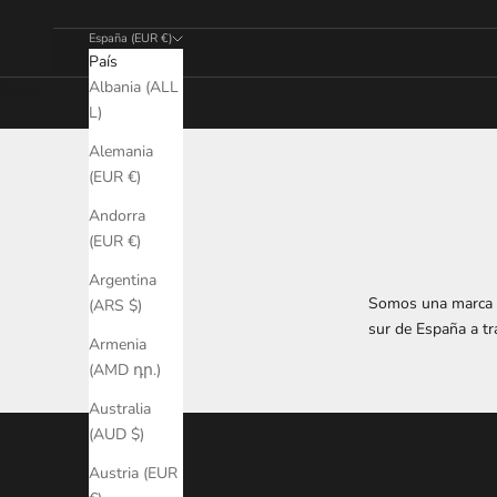
España (EUR €)
País
Albania (ALL
Cesta
L)
Alemania
(EUR €)
Andorra
(EUR €)
Argentina
Somos una marca e
(ARS $)
sur de España a tr
Armenia
(AMD դր.)
Australia
(AUD $)
Austria (EUR