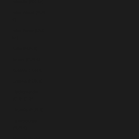
Islandia (ISK kr)
Islas Aland (EUR
€)
Islas Feroe (DKK
kr.)
Italia (EUR €)
Jersey (EUR €)
Kosovo (EUR €)
Letonia (EUR €)
Liechtenstein
(CHF CHF)
Lituania (EUR €)
Luxemburgo
(EUR €)
Macedonia del