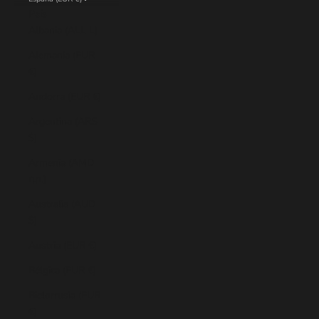
País
Albania (ALL L)
Alemania (EUR
€)
Andorra (EUR €)
Argentina (ARS
$)
Armenia (AMD
դր.)
Australia (AUD
$)
Austria (EUR €)
Bélgica (EUR €)
Bielorrusia (EUR
€)