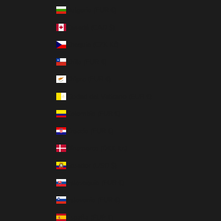
Bulgaria (EUR €)
Canadá (CAD $)
Chequia (CZK Kč)
Chile (EUR €)
Chipre (EUR €)
Ciudad del Vaticano (EUR €)
Colombia (EUR €)
Croacia (EUR €)
Dinamarca (DKK kr.)
Ecuador (USD $)
Eslovaquia (EUR €)
Eslovenia (EUR €)
España (EUR €)