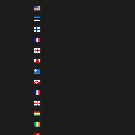
Estados Unidos (USD $)
Estonia (EUR €)
Finlandia (EUR €)
Francia (EUR €)
Georgia (EUR €)
Gibraltar (GBP £)
Grecia (EUR €)
Groenlandia (DKK kr.)
Guadalupe (EUR €)
Guernesey (GBP £)
Hungría (HUF Ft)
Irlanda (EUR €)
Isla de Man (GBP £)