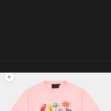
Svalbard y Jan
Mayen (EUR €)
Turquía (EUR €)
Ucrania (UAH ₴)
Uruguay (UYU
$U)
Venezuela (USD
$)
Cesta
La cesta está vacía
Zoom