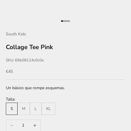
Ir al artículo 1
Ir al artículo 2
Ir al artículo 3
Ir al artículo 4
Ir al artículo 5
South Kids
Collage Tee Pink
SKU: 69b08124c0c0e
Precio de oferta
€45
Un básico que rompe esquemas.
Talla:
S
M
L
XL
Reducir cantidad
Aumentar cantidad