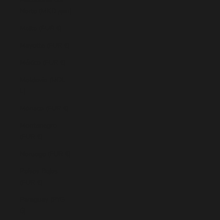
Norte (MKD ден)
Malta (EUR €)
Mayotte (EUR €)
México (EUR €)
Moldavia (MDL
L)
Mónaco (EUR €)
Montenegro
(EUR €)
Noruega (EUR €)
Países Bajos
(EUR €)
Paraguay (PYG
₲)