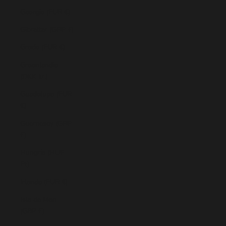
Georgia (EUR €)
Gibraltar (GBP £)
Grecia (EUR €)
Groenlandia
(DKK kr.)
Guadalupe (EUR
€)
Guernesey (GBP
£)
Hungría (HUF
Ft)
Irlanda (EUR €)
Isla de Man
(GBP £)