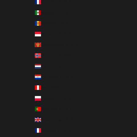
Mayotte (EUR €)
México (EUR €)
Moldavia (MDL L)
Mónaco (EUR €)
Montenegro (EUR €)
Noruega (EUR €)
Países Bajos (EUR €)
Paraguay (PYG ₲)
Perú (PEN S/)
Polonia (PLN zł)
Portugal (EUR €)
Reino Unido (GBP £)
Reunión (EUR €)