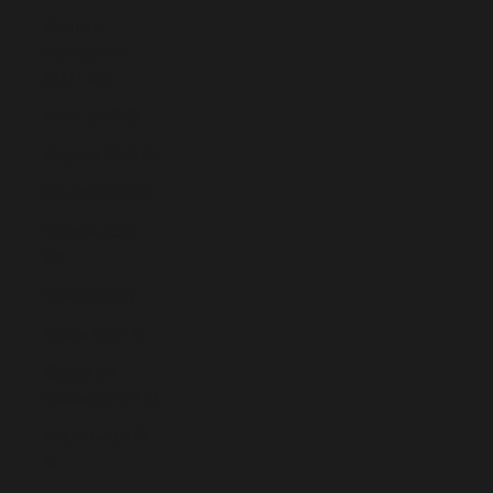
Bosnia y
Herzegovina
(BAM КМ)
Brasil (EUR €)
Bulgaria (EUR €)
Canadá (CAD $)
Chequia (CZK
Kč)
Chile (EUR €)
Chipre (EUR €)
Ciudad del
Vaticano (EUR €)
Colombia (EUR
€)