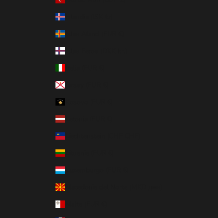
Islandia (ISK kr)
Islas Aland (EUR €)
Islas Feroe (DKK kr.)
Italia (EUR €)
Jersey (EUR €)
Kosovo (EUR €)
Letonia (EUR €)
Liechtenstein (CHF CHF)
Lituania (EUR €)
Luxemburgo (EUR €)
Macedonia del Norte (MKD ден)
Malta (EUR €)