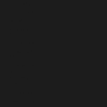
Perú (PEN S/)
Polonia (PLN zł)
Portugal (EUR €)
Reino Unido
(GBP £)
Reunión (EUR €)
Rumanía (RON
Lei)
San Marino (EUR
€)
Serbia (RSD
РСД)
Suecia (SEK kr)
Suiza (CHF CHF)