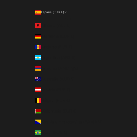
España (EUR €)
País
Albania (ALL L)
Alemania (EUR €)
Andorra (EUR €)
Argentina (ARS $)
Armenia (AMD դր.)
Australia (AUD $)
Austria (EUR €)
Bélgica (EUR €)
Bielorrusia (EUR €)
Bosnia y Herzegovina (BAM КМ)
Brasil (EUR €)