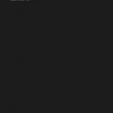
País
Albania (ALL L)
Alemania (EUR
€)
Andorra (EUR €)
Argentina (ARS
$)
Armenia (AMD
դր.)
Australia (AUD
$)
Austria (EUR €)
Bélgica (EUR €)
Bielorrusia (EUR
€)