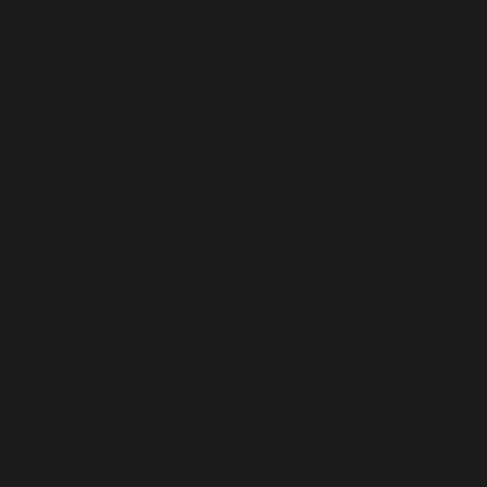
Georgia (EUR €)
Gibraltar (GBP £)
Grecia (EUR €)
Groenlandia
(DKK kr.)
Guadalupe (EUR
€)
Guernesey (GBP
£)
Hungría (HUF
Ft)
Irlanda (EUR €)
Isla de Man
(GBP £)