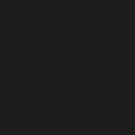
Perú (PEN S/)
Polonia (PLN zł)
Portugal (EUR €)
Reino Unido
(GBP £)
Reunión (EUR €)
Rumanía (RON
Lei)
San Marino (EUR
€)
Serbia (RSD
РСД)
Suecia (SEK kr)
Suiza (CHF CHF)