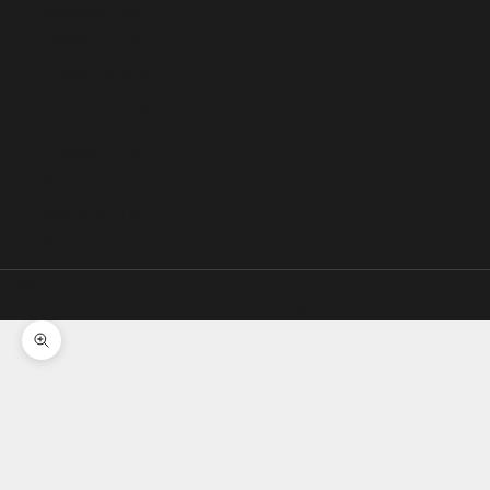
Svalbard y Jan
Mayen (EUR €)
Turquía (EUR €)
Ucrania (UAH ₴)
Uruguay (UYU
$U)
Venezuela (USD
$)
Cesta
La cesta está vacía
Zoom