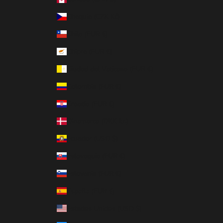
Chequia (CZK Kč)
Chile (EUR €)
Chipre (EUR €)
Ciudad del Vaticano (EUR €)
Colombia (EUR €)
Croacia (EUR €)
Dinamarca (DKK kr.)
Ecuador (USD $)
Eslovaquia (EUR €)
Eslovenia (EUR €)
España (EUR €)
Estados Unidos (USD $)