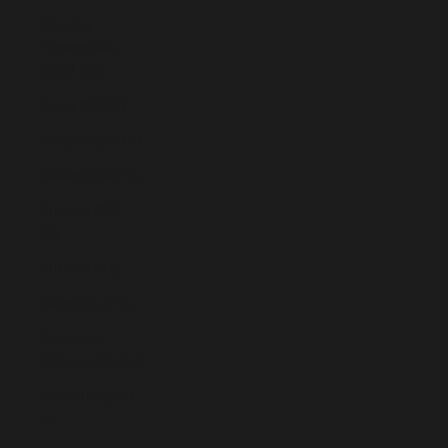
Bosnia y
Herzegovina
(BAM КМ)
Brasil (EUR €)
Bulgaria (EUR €)
Canadá (CAD $)
Chequia (CZK
Kč)
Chile (EUR €)
Chipre (EUR €)
Ciudad del
Vaticano (EUR €)
Colombia (EUR
€)