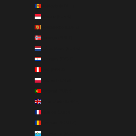
Moldavia (MDL L)
Mónaco (EUR €)
Montenegro (EUR €)
Noruega (EUR €)
Países Bajos (EUR €)
Paraguay (PYG ₲)
Perú (PEN S/)
Polonia (PLN zł)
Portugal (EUR €)
Reino Unido (GBP £)
Reunión (EUR €)
Rumanía (RON Lei)
San Marino (EUR €)