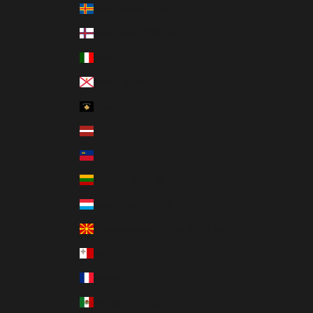
Islas Aland (EUR €)
Islas Feroe (DKK kr.)
Italia (EUR €)
Jersey (EUR €)
Kosovo (EUR €)
Letonia (EUR €)
Liechtenstein (CHF CHF)
Lituania (EUR €)
Luxemburgo (EUR €)
Macedonia del Norte (MKD ден)
Malta (EUR €)
Mayotte (EUR €)
México (EUR €)