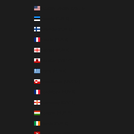
Estados Unidos (USD $)
Estonia (EUR €)
Finlandia (EUR €)
Francia (EUR €)
Georgia (EUR €)
Gibraltar (GBP £)
Grecia (EUR €)
Groenlandia (DKK kr.)
Guadalupe (EUR €)
Guernesey (GBP £)
Hungría (HUF Ft)
Irlanda (EUR €)
Isla de Man (GBP £)