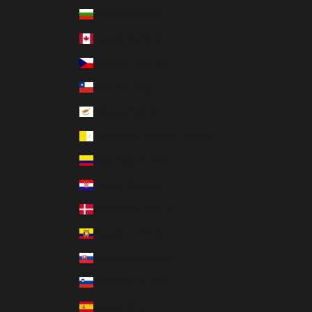
Bulgaria (EUR €)
Canadá (CAD $)
Chequia (CZK Kč)
Chile (EUR €)
Chipre (EUR €)
Ciudad del Vaticano (EUR €)
Colombia (EUR €)
Croacia (EUR €)
Dinamarca (DKK kr.)
Ecuador (USD $)
Eslovaquia (EUR €)
Eslovenia (EUR €)
España (EUR €)