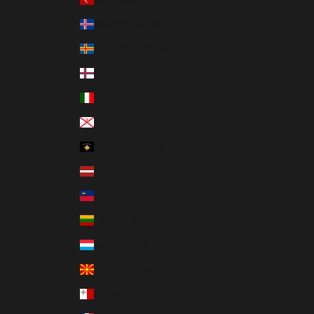
Islandia (ISK kr)
Islas Aland (EUR €)
Islas Feroe (DKK kr.)
Italia (EUR €)
Jersey (EUR €)
Kosovo (EUR €)
Letonia (EUR €)
Liechtenstein (CHF CHF)
Lituania (EUR €)
Luxemburgo (EUR €)
Macedonia del Norte (MKD ден)
Malta (EUR €)