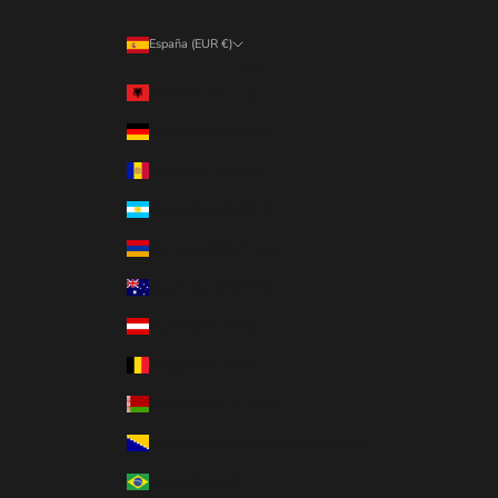
España (EUR €)
País
Albania (ALL L)
Alemania (EUR €)
Andorra (EUR €)
Argentina (ARS $)
Armenia (AMD դր.)
Australia (AUD $)
Austria (EUR €)
Bélgica (EUR €)
Bielorrusia (EUR €)
Bosnia y Herzegovina (BAM КМ)
Brasil (EUR €)