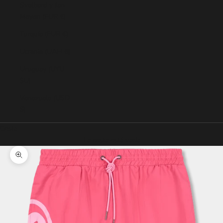
Svalbard y Jan
Mayen (EUR €)
Turquía (EUR €)
Ucrania (UAH ₴)
Uruguay (UYU
$U)
Venezuela (USD
$)
Cesta
La cesta está vacía
Zoom