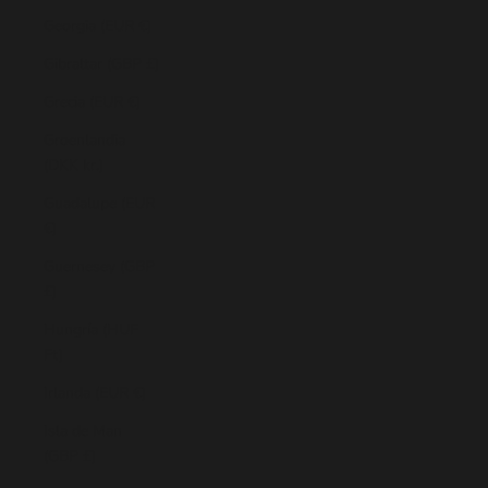
Georgia (EUR €)
Gibraltar (GBP £)
Grecia (EUR €)
Groenlandia
(DKK kr.)
Guadalupe (EUR
€)
Guernesey (GBP
£)
Hungría (HUF
Ft)
Irlanda (EUR €)
Isla de Man
(GBP £)