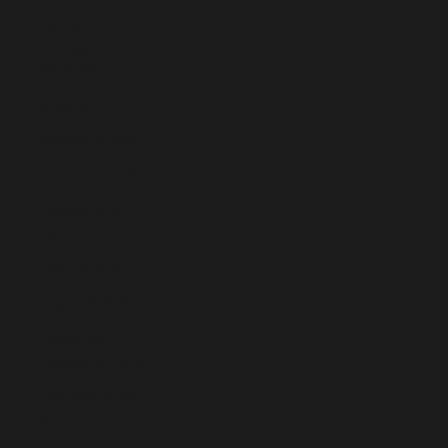
Bosnia y
Herzegovina
(BAM КМ)
Brasil (EUR €)
Bulgaria (EUR €)
Canadá (CAD $)
Chequia (CZK
Kč)
Chile (EUR €)
Chipre (EUR €)
Ciudad del
Vaticano (EUR €)
Colombia (EUR
€)