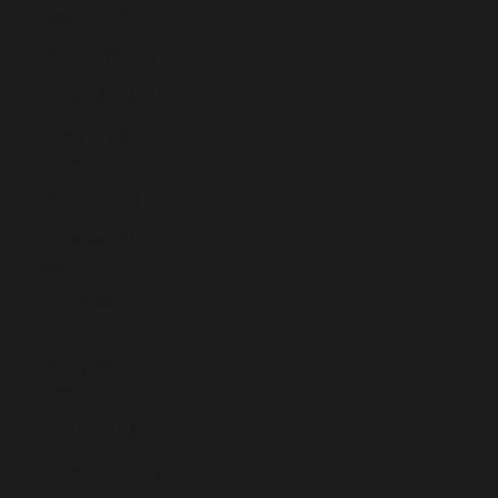
Perú (PEN S/)
Polonia (PLN zł)
Portugal (EUR €)
Reino Unido
(GBP £)
Reunión (EUR €)
Rumanía (RON
Lei)
San Marino (EUR
€)
Serbia (RSD
РСД)
Suecia (SEK kr)
Suiza (CHF CHF)