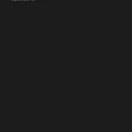
País
Albania (ALL L)
Alemania (EUR
€)
Andorra (EUR €)
Argentina (ARS
$)
Armenia (AMD
դր.)
Australia (AUD
$)
Austria (EUR €)
Bélgica (EUR €)
Bielorrusia (EUR
€)