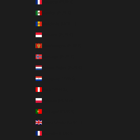
Mayotte (EUR €)
México (EUR €)
Moldavia (MDL L)
Mónaco (EUR €)
Montenegro (EUR €)
Noruega (EUR €)
Países Bajos (EUR €)
Paraguay (PYG ₲)
Perú (PEN S/)
Polonia (PLN zł)
Portugal (EUR €)
Reino Unido (GBP £)
Reunión (EUR €)