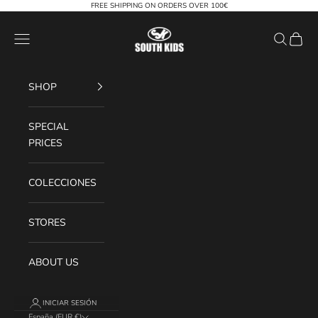
Ir al contenido
FREE SHIPPING ON ORDERS OVER 100€
South Kids
Menú
Buscar
Cesta
SHOP
SPECIAL
PRICES
COLECCIONES
STORES
ABOUT US
INICIAR SESIÓN
España (EUR €)