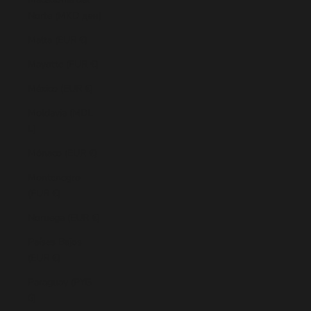
Norte (MKD ден)
Malta (EUR €)
Mayotte (EUR €)
México (EUR €)
Moldavia (MDL
L)
Mónaco (EUR €)
Montenegro
(EUR €)
Noruega (EUR €)
Países Bajos
(EUR €)
Paraguay (PYG
₲)