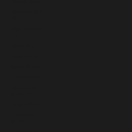
Islandia (ISK kr)
Islas Aland (EUR
€)
Islas Feroe (DKK
kr.)
Italia (EUR €)
Jersey (EUR €)
Kosovo (EUR €)
Letonia (EUR €)
Liechtenstein
(CHF CHF)
Lituania (EUR €)
Luxemburgo
(EUR €)
Macedonia del